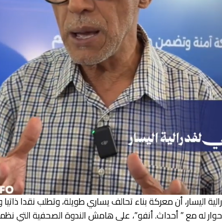
 اليسار، أن معركة بناء تحالف يساري طويلة، وتطلب نقدا ذاتيا و
ار له مع ” أحداث. أنفو”، على هامش الندوة الصحفية التي نظمها 