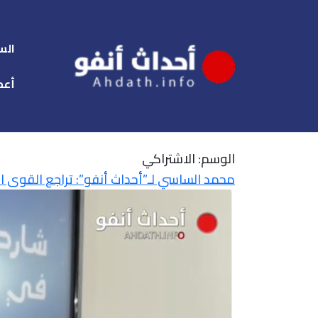
الس
أعم
الوسم:
الاشتراكي
محمد الساسي لـ”أحداث أنفو”: تراجع القوى 