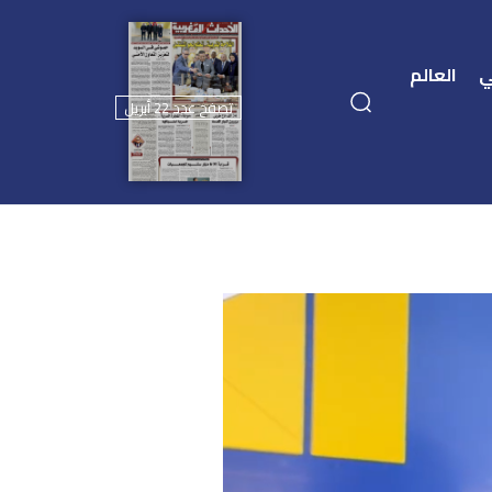
ي
العالم
تصفح عدد 22 أبريل