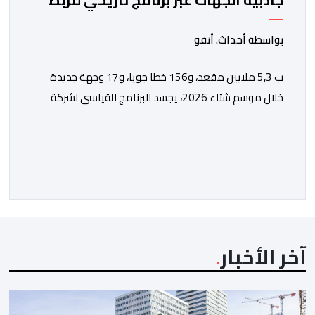
الجوي مع شركة "رايان إير"
بواسطة أحداث. أنفو
ب 5,3 ملايين مقعد، و156 خطا جويا، و17 وجهة جديدة
خلال موسم شتاء 2026، يجسد البرنامج القياسي لشركة
“رايان إير” بالمغرب الاستراتيجية التي يعتمدها المكتب
الوطني المغربي للسياحة من أجل تعزيز ولوج الوجهات
والجهات بشكل مستدام، ومواكبة المكانة المتنامية للمغرب
في الأسواق الدولية. يؤكد المكتب الوطني المغربي للسياحة
الدينامية المتواصلة لاستراتيجيته في مجال النقل الجوي، […]
آخر الأخبار