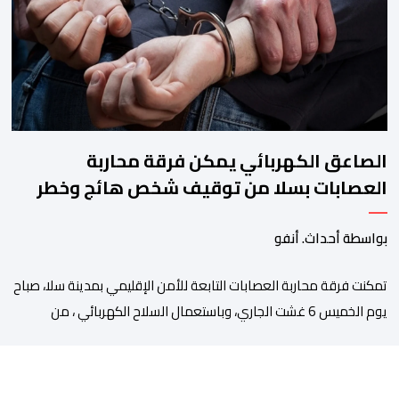
“أكادير، الجوهرة”، الذي تنظمه مؤسسة […]
الصاعق الكهربائي يمكن فرقة محاربة
العصابات بسلا من توقيف شخص هائج وخطر
بواسطة أحداث. أنفو
تمكنت فرقة محاربة العصابات التابعة للأمن الإقليمي بمدينة سلا، صباح
يوم الخميس 6 غشت الجاري، وباستعمال السلاح الكهربائي ، من
توقيف شخص ، من ذوي السوابق القضائية المتعددة، وكان يشكل
موضوع مذكرات بحث جاربة. وكان المشتبه فيه قد أثار الفوضى وترويع
المواطنين بحي الرحمة، قبل أن تتدخل عناصر فرقة محاربة العصابات