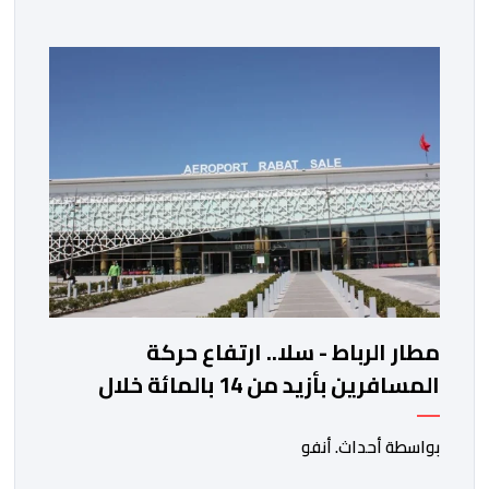
الخزانة الأمريكية. وزاد سعر الذهب في المعاملات الفورية
بنسبة 1 في المائة إلى 4285,69 دولارا للأوقية، مسجلا أعلى
مستوى له منذ 18 يونيو الماضي، فيما ارتفعت العقود
الأمريكية الآجلة […]
مطار الرباط - سلا.. ارتفاع حركة
المسافرين بأزيد من 14 بالمائة خلال
الفصل الأول من 2026
بواسطة أحداث. أنفو