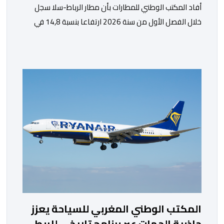
أفاد المكتب الوطني للمطارات بأن مطار الرباط-سلا سجل
خلال الفصل الأول من سنة 2026 ارتفاعا بنسبة 14,8 في
المائة في حركة المسافرين مقارنة مع نفس الفترة من
السنة الماضية. واستقبل هذا المطار مليون و217 ألف و574
مسافرا خلال الستة أشهر الأولى من السنة الجارية، مقابل
مليون و60 ألف و480 مسافرا خلال الفترة ذاتها من سنة
[…]
المكتب الوطني المغربي للسياحة يعزز
جاذبية الجهات عبر برنامج تاريخي للربط