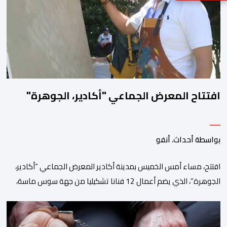
هذا التوقف المؤقت يأتي في إطار الأشغال الخاصة بتهيئة مشروع الخط
الكبيير للقطار فائق […]
افتتاح المعرض الجماعي "أكادير، الجوهرة"
بواسطة أحداث. أنفو
افتتح، مساء أمس الخميس بمدينة أكادير المعرض الجماعي “أكادير،
الجوهرة”، الذي يضم أعمال 12 فنانا تشكيليا من جهة سوس ماسة،
ويستمر إلى غاية 31 أكتوبر القادم. ويعد هذا المعرض افتتاحا رسميا
لـ”فضاء إكسبو أكادير” الجديد، الذي يطمح إلى أن يصبح فضاء دائما
مخصصا للتعريف بإبداعات ومواهب الجهة وخارجها. ويجمع معرض