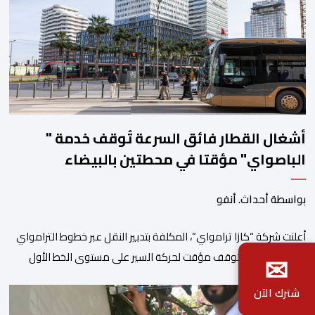
أشغال القطار فائق السرعة تُوقف خدمة "
الباصواي" مؤقتا في محطتين بالبيضاء
بواسطة أحداث. أنفو
أعلنت شركة “كازا ترامواي”، المكلفة بتدبير النقل عبر خطوط الترامواي
✉
والباصواي، عن توقف مؤقت لحركة السير على مستوى الخط الأول
لـ”الباصواي” (BW1)، وذلك خلال الفترة الممتدة من 1 إلى 15 غشت
شترك الآن
2026. وأشارت الشركة، عبر إشعار رسمي وجهته لمستعملي الخط، أن