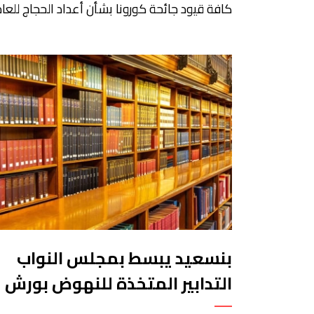
كافة قيود جائحة كورونا بشأن أعداد الحجاج للعا
الجاري. وقالت وزارة الحج والعمرة السعودية،
الاثنين، إن المملكة ستلغي قيود كوفيد-19 في
موسم الحج 2023 وستستضيف أعدادا من الحجا
تضاهي ما كانت عليه قبل انتشار الجائحة. وفي عا
2019، السابق لانتشار الجائحة،
مسلم فريضة الحج. وسمحت المملكة […]
بنسعيد يبسط بمجلس النواب
التدابير المتخذة للنهوض بورش
القراءة العمومية