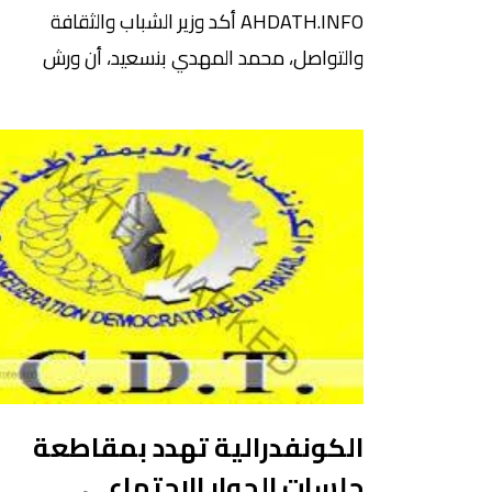
AHDATH.INFO أكد وزير الشباب والثقافة
والتواصل، محمد المهدي بنسعيد، أن ورش
الاهتمام بالقراءة العمومية يعتبر من بين الأورا
التي تسعى وزارة الشباب والثقافة والتواصل –
قطاع الثقافة- إلى الاشتغال عليها بشكل
متواصل، من أجل الارتقاء بنسبة الإقبال عليها إل
مستوى أفضل. وأفاد الوزير خلال رده على أسئلة
النواب بجلسة الأسئلة الشفوية المنعقدة يومه
الاثنين 9 […]
الكونفدرالية تهدد بمقاطعة
جلسات الحوار الاجتماعي