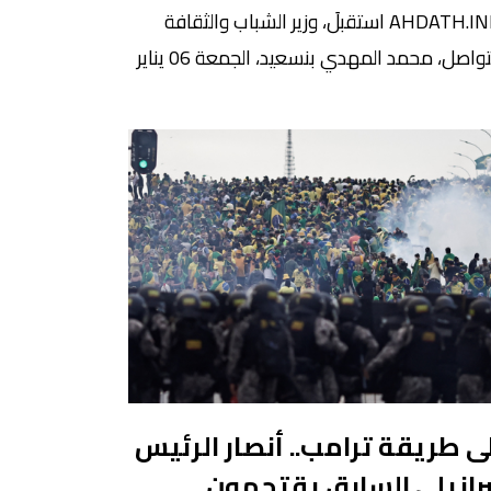
AHDATH.INFO استقبلَ، وزير الشباب والثقافة
والتواصل، محمد المهدي بنسعيد، الجمعة 06 يناير
اري، السفيرة المفوضة فوق العادة لجمهورية
نام الاشتراكية بالرباط، دانغ تهي تهوها، وذلك
إطار تعزيز التعاون والشراكة بين البلدين. وشكل
 اللقاء فرصة للتأكيد على متانة العلاقات بين
ورية الفيتنام والمملكة المغربية، إضافة لتباحث
 تقويتها في مجالات الشباب والثقافة. وفي
2021
ى طريقة ترامب.. أنصار الرئيس
برازيلي السابق يقتحمون