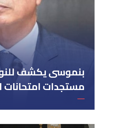
بنموسى يكشف للنو
مستجدات امتحانات الب