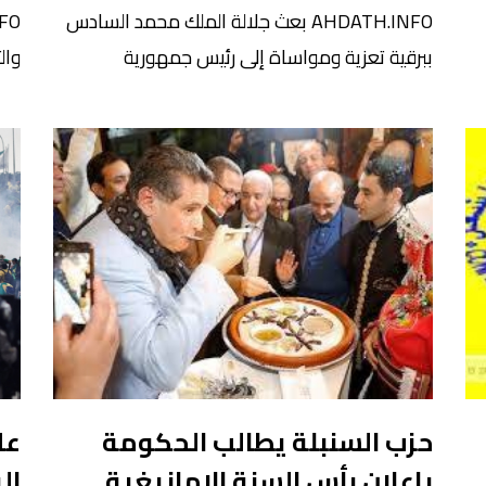
AHDATH.INFO بعث جلالة الملك محمد السادس
ببرقية تعزية ومواساة إلى رئيس جمهورية
ش
السنغال، ماكي سال، على إثر حادثة السير المفجعة
الج
التي وقعت، ليلة السبت إلى الأحد، بمنطقة كافرين.
فيت
ومما جاء في برقية جلالة الملك: “بهذه المناسبة
في 
ى
الأليمة، أتقدم إلى فخامتكم وإلى الشعب السنغالي
هذا
قاطبة بأحر التعازي وأخلص عبارات تعاطفي”. كما
جمه
أعرب جلالة الملك، في هذه […]
سبل
، […]
حزب السنبلة يطالب الحكومة
عل
بإعلان رأس السنة الامازيغية
ال