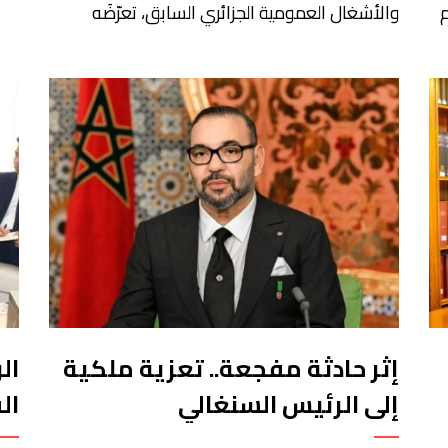
م
والأشغال العمومية الجزائري السابق، تعرّضَه
الت
للتهديد من طرف السفيرين الأمريكي والفرنسي
الم
في الجزائر، عندما كان على رأس الوزراة، بهدف
أعر
ج
تقديم تسهيلات لشركات مقاولات فرنسية
في 
م
وأمريكية كانت تريد الفوز بصفقة “مشروع القرن
غوت
 أدى زهاء 2.6 مليون
إثر حادثة مفجعة.. تعزية ملكية
ال
إلى الرئيس السنغالي
ال