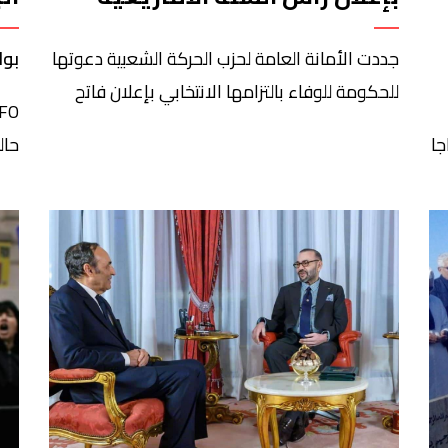
عيدا رسميا
ال
جددت الأمانة العامة لحزب الحركة الشعبية دعوتها
بوا
للحكومة للوفاء بالتزامها الانتخابي بإعلان فاتح
السنة الامازيغية عيدا وطنيا وعطلة رسمية مؤدى
جا
حال
عنها، وذلك بعد أقل من أسبوع على حلول السنة
جاي
الامازيغية الجديدة 2973.وأضاف بلاغ للحزب عقب
فع
ومب
اجتماع قيادته السبت الاخير انه ” يتطلع إلى ترجمة
تول
الحكومة لإحدى وعودها وتعهداتها بإقرار فاتح
السنة الامازيغية عيدا وطنيا وعطلة […]
بية خلال اجتماعه يوم 11 يناير
أنص
أعم
مقا