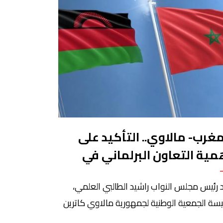
مغرب- مالاوي.. التأكيد على
مية التعاون البرلماني في
اجهة التحديات المشتركة
 رئيس مجلس النواب راشيد الطالبي العلمي،
يسة الجمعية الوطنية لجمهورية مالاوي كاترين
اني هارا، اليوم الاثنين بالرباط، على أهمية