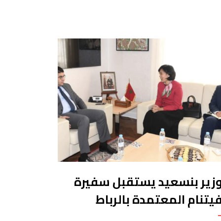
عاون البرلماني بين البلدين لمواجهة التحديات
شتركة. وذكر بلاغ لمجلس النواب أن الجانبين
با خلال مباحثات جرت بينهما بمقر مجلس النواب
إطار الزيارة الرسمية التي تقوم بها السيدة
اني هارا للمغرب على رأس وفد […]
وزير بنسعيد يستقبل سفيرة
فيتنام المعتمدة بالرباط