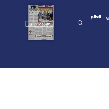
ي
العالم
تصفح عدد 22 أبريل