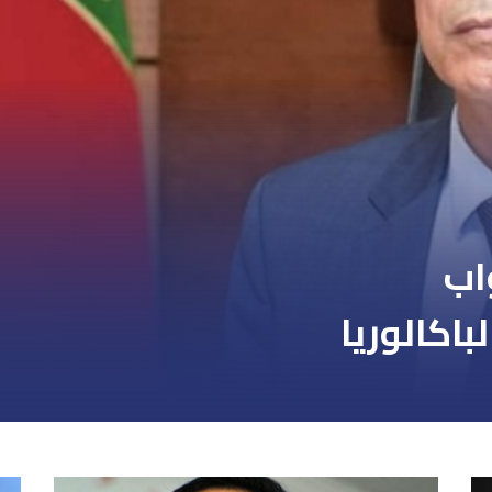
اب
اكالوريا