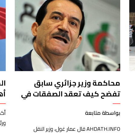
محاكمة وزير جزائري سابق
ال
تفضح كيف تعقد الصفقات في
أه
بلاد العسكر
مو
بواسطة متابعة
أكد
ورئ
AHDATH.INFO قال عمار غول، وزير النقل
غوت