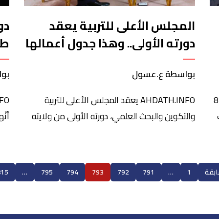
المجلس الأعلى للتربية يعقد
دو
دورته الأولى.. وهذا جدول أعمالها
طه
في
بواسطة ع.عسول
بوا
AHDATH.INFO كالعادة التأمت صباح يوم الأحد 8
AHDATH.INFO يعقد المجلس الأعلى للتربية
والتكوين والبحث العلمي، دورته الأولى من ولايته
أنّ
الثانية يومه الاثنين 9 يناير الجاري.تفتتح أشغال
في 
حيل
الدورة بكلمة لرئيس المجلس ؛ و تليها عروض
الش
يوم 8 يناير 1992
الوزراء، حول مشاريع إصلاح منظومة التربية
يجر
ابقة
1
…
791
792
793
794
795
…
815
والتكوين والبحث العلمي التي أطلقتها
عقو
الحكومة.ويتضمن برنامج الدورة عرضا حول “خارطة
حجّ
الطريق 2022-2026، من أجل مدرسة عمومية ذات
أور