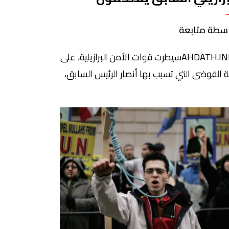
كونغريس والقصر الرئاسي
سطة متابعة
AHDATH.INFOسيطرت قوات الأمن البرازيلية، على
ة الفوضى التي تسبب بها أنصار الرئيس السابق،
ير بولسونارو، بعد اقتحامهم القصر الرئاسي
نى الكونغرس والمحكمة العليا، احتجاجا على
ي الرئيس اليساري لولا دا سيلفا السلطة.
واعتقلت قوات الأمن، 150 شخصا على الأقل من
ار بولسونارو، بعد أحداث فوضى عارمة، تخللها
ال نهب واسعة، وتخريب وتحطيم، لمحتويات
ر السلطات […]