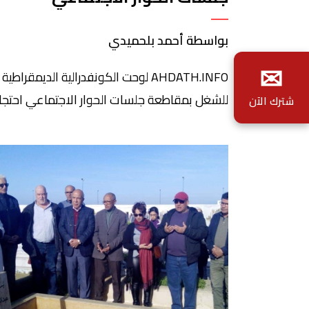
بواسطة أحمد بلحميدي
✉
AHDATH.INFO لوحت الكونفدرالية الديمقراطية
للشغل بمقاطعة جلسات الحوار الاجتماعي احتجا
شترك الآن
على ما تعتبره تنصلا للحكومة من بعض التزامات
باتفاق 30 أبريل الأخير، لاسيما الشق المتعلق بر
الأجور لمواجهة الغلاء. مقاطعة جلسات الحوار
الاجتماعي، من المرتقب أن يحسم فيها المجلس
الوطني للمركزية النقا
2023، وفق ما أكده عضو هذا المجلس، الحسين
[…]