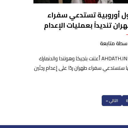
ل أوروبية تستدعي سفراء
ران تنديداً بعمليات الإعدام
 إيران
سطة متابعة
AHDATH.INFO أعلنت بلجيكا وهولندا والدنمارك
ها ستستدعي سفراء طهران ردًا على إعدام رجلَين
إيران على صلة بالتظاهرات التي أثارتها وفاة
ابّة مهسا أميني منتصف سبتمبر، في وقت
ي العمل في الاتحاد الأوروبي على حزمة
التالي »
بات جديدة. وكتبت وزيرة الخارجيّة البلجيكيّة
ة لحبيب على “تويتر” الأحد: “على غرار دول
وبّية أخرى، سنستدعي سفير إيران”، قائلةً […]